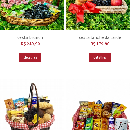
cesta brunch
cesta lanche da tarde
R$ 249,90
R$ 179,90
detalhes
detalhes