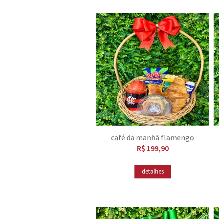
café da manhã flamengo
R$ 199,90
detalhes