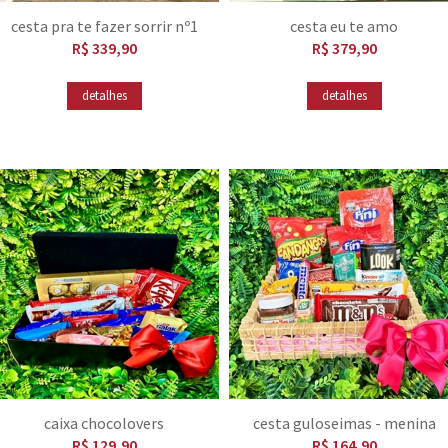
cesta pra te fazer sorrir nº1
cesta eu te amo
R$ 339,90
R$ 379,90
detalhes
detalhes
caixa chocolovers
cesta guloseimas - menina
R$ 129,90
R$ 164,90