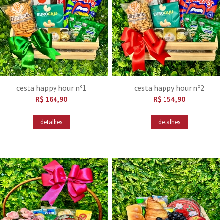
cesta happy hour nº1
cesta happy hour nº2
R$ 164,90
R$ 154,90
detalhes
detalhes