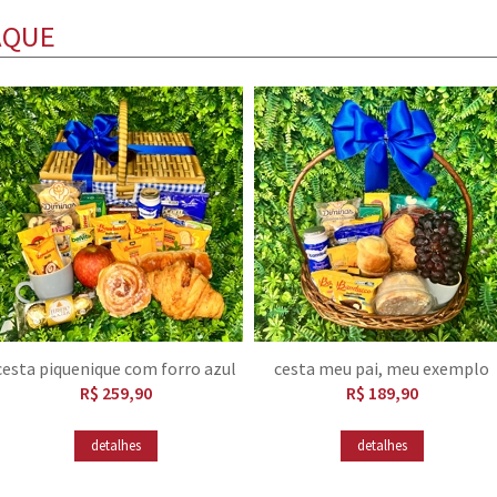
AQUE
cesta piquenique com forro azul
cesta meu pai, meu exemplo
R$ 259,90
R$ 189,90
detalhes
detalhes