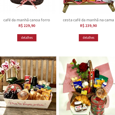
café da manhã canoa forro
cesta café da manhã na cama
vermelho
R$ 229,90
R$ 239,90
detalhes
detalhes