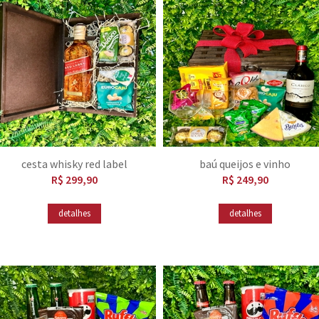
cesta whisky red label
baú queijos e vinho
R$ 299,90
R$ 249,90
detalhes
detalhes