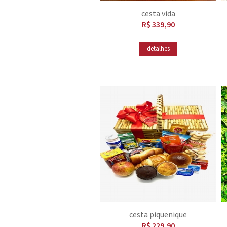
cesta vida
R$ 339,90
detalhes
cesta piquenique
R$ 229,90