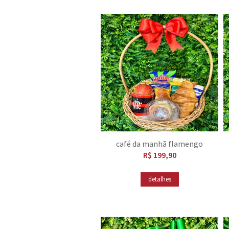
café da manhã flamengo
R$ 199,90
detalhes