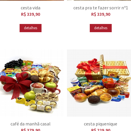
cesta vida
cesta pra te fazer sorrir nº1
R$ 339,90
R$ 339,90
detalhes
detalhes
café da manhã casal
cesta piquenique
R$ 379,90
R$ 229,90