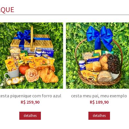
AQUE
cesta piquenique com forro azul
cesta meu pai, meu exemplo
R$ 259,90
R$ 189,90
detalhes
detalhes