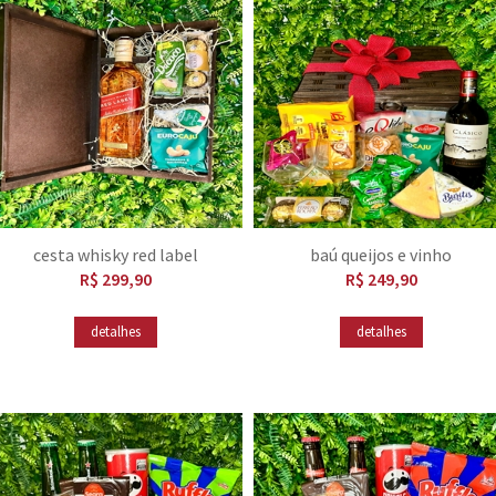
cesta whisky red label
baú queijos e vinho
R$ 299,90
R$ 249,90
detalhes
detalhes