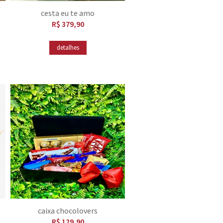
cesta eu te amo
R$ 379,90
detalhes
caixa chocolovers
R$ 129,90