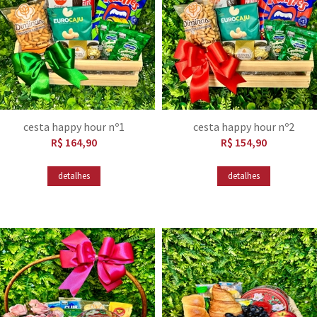
cesta happy hour nº1
cesta happy hour nº2
R$ 164,90
R$ 154,90
detalhes
detalhes