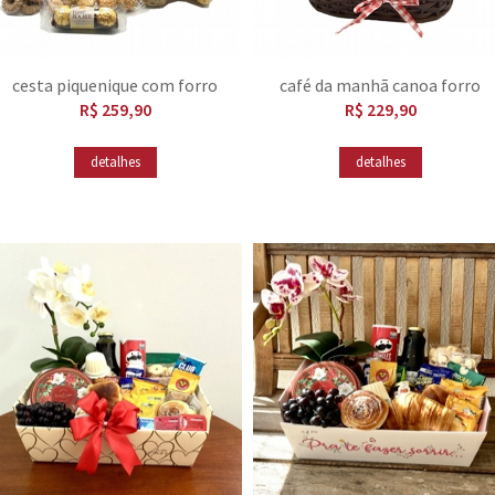
cesta piquenique com forro
café da manhã canoa forro
vermelho
R$ 259,90
vermelho
R$ 229,90
detalhes
detalhes