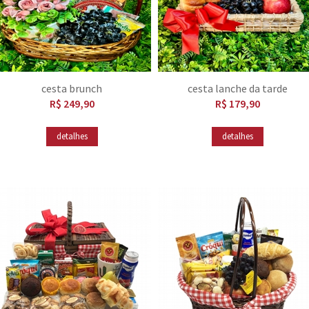
cesta brunch
cesta lanche da tarde
R$ 249,90
R$ 179,90
detalhes
detalhes